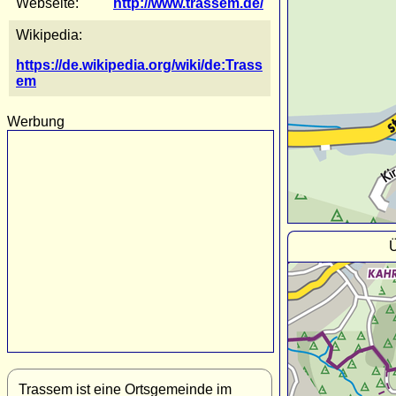
Webseite:
http://www.trassem.de/
Wikipedia:
https://de.wikipedia.org/wiki/de:Trass
em
Werbung
Ü
Trassem ist eine Ortsgemeinde im