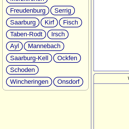
Freudenburg
Serrig
Saarburg
Kirf
Fisch
Taben-Rodt
Irsch
Ayl
Mannebach
Saarburg-Kell
Ockfen
Schoden
Wincheringen
Onsdorf