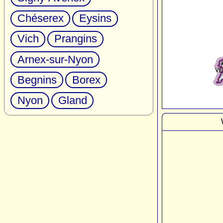
Chéserex
Eysins
Vich
Prangins
Arnex-sur-Nyon
Begnins
Borex
Nyon
Gland