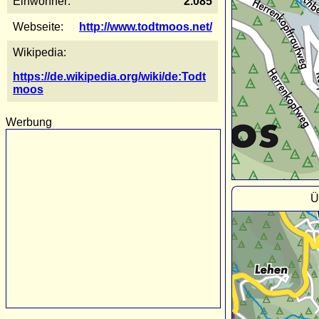
Einwohner:
2.085
Webseite:
http://www.todtmoos.net/
Wikipedia:
https://de.wikipedia.org/wiki/de:Todt
moos
Werbung
Ü