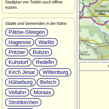
Stadtplan von Toddin auch offline
nutzen.
Städte und Gemeinden in der Nähe:
Pätow-Steegen
Hagenow
Warlitz
Pritzier
Bobzin
Kuhstorf
Redefin
Kirch Jesar
Wittenburg
Hülseburg
Belsch
Vellahn
Moraas
Strohkirchen