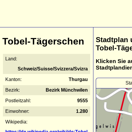
Stadtplan
Tobel-Tägerschen
Tobel-Täg
Land:
Klicken Sie a
Stadtplandie
Schweiz/Suisse/Svizzera/Svizra
Kanton:
Thurgau
St
Bezirk:
Bezirk Münchwilen
Postleitzahl:
9555
Einwohner:
1.280
Wikipedia:
https://de.wikipedia.org/wiki/de:Tobel