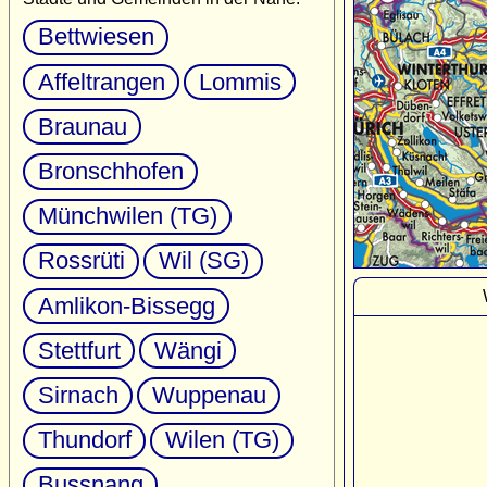
Bettwiesen
Affeltrangen
Lommis
Braunau
Bronschhofen
Münchwilen (TG)
Rossrüti
Wil (SG)
Amlikon-Bissegg
Stettfurt
Wängi
Sirnach
Wuppenau
Thundorf
Wilen (TG)
Bussnang