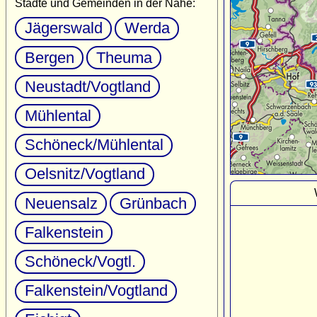
Städte und Gemeinden in der Nähe:
Jägerswald
Werda
Bergen
Theuma
Neustadt/Vogtland
Mühlental
Schöneck/Mühlental
Oelsnitz/Vogtland
Neuensalz
Grünbach
Falkenstein
Schöneck/Vogtl.
Falkenstein/Vogtland