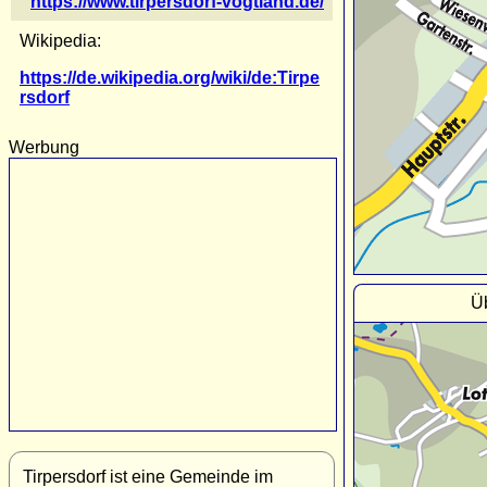
https://www.tirpersdorf-vogtland.de/
Wikipedia:
https://de.wikipedia.org/wiki/de:Tirpe
rsdorf
Werbung
Üb
Tirpersdorf ist eine Gemeinde im