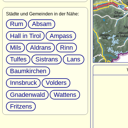
Städte und Gemeinden in der Nähe:
Rum
Absam
Hall in Tirol
Ampass
Mils
Aldrans
Rinn
Tulfes
Sistrans
Lans
Baumkirchen
Innsbruck
Volders
Gnadenwald
Wattens
Fritzens