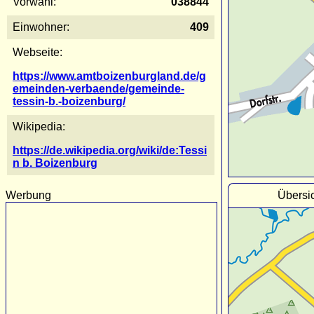
Vorwahl:
038844
Einwohner:
409
Webseite:
https://www.amtboizenburgland.de/g
emeinden-verbaende/gemeinde-
tessin-b.-boizenburg/
Wikipedia:
https://de.wikipedia.org/wiki/de:Tessi
n b. Boizenburg
Übersic
Werbung