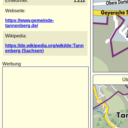
Einwohner:
1.212
Webseite:
https://www.gemeinde-
tannenberg.de/
Wikipedia:
https://de.wikipedia.org/wiki/de:Tann
enberg (Sachsen)
Werbung
Üb