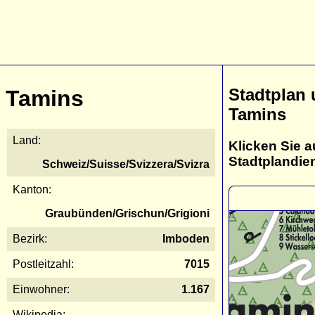
Stadtplan
Tamins
Tamins
Land:
Klicken Sie a
Stadtplandie
Schweiz/Suisse/Svizzera/Svizra
Kanton:
Graubünden/Grischun/Grigioni
Bezirk:
Imboden
Postleitzahl:
7015
Einwohner:
1.167
Wikipedia: