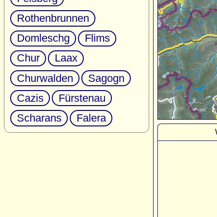
Rothenbrunnen
Domleschg
Flims
Chur
Laax
Churwalden
Sagogn
Cazis
Fürstenau
Scharans
Falera