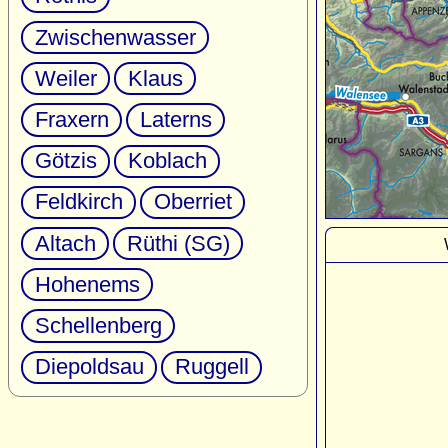
Zwischenwasser
Weiler
Klaus
Fraxern
Laterns
Götzis
Koblach
Feldkirch
Oberriet
Altach
Rüthi (SG)
Hohenems
Schellenberg
Diepoldsau
Ruggell