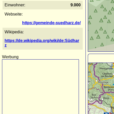
Einwohner:
9.000
Webseite:
https://gemeinde-suedharz.de/
Wikipedia:
https://de.wikipedia.org/wiki/de:Südhar
z
Werbung