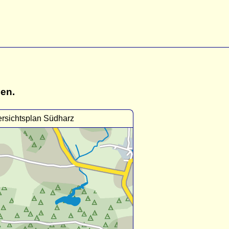
gen.
rsichtsplan Südharz