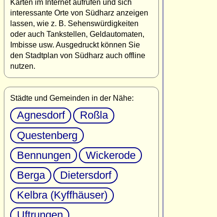
Karten im Internet aufrufen und sich
interessante Orte von Südharz anzeigen
lassen, wie z. B. Sehenswürdigkeiten
oder auch Tankstellen, Geldautomaten,
Imbisse usw. Ausgedruckt können Sie
den Stadtplan von Südharz auch offline
nutzen.
Städte und Gemeinden in der Nähe:
Agnesdorf
Roßla
Questenberg
Bennungen
Wickerode
Berga
Dietersdorf
Kelbra (Kyffhäuser)
Uftrungen