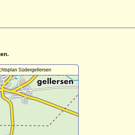
gen.
chtsplan Südergellersen