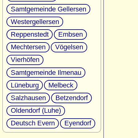
Samtgemeinde Gellersen
Westergellersen
Reppenstedt
Embsen
Mechtersen
Vögelsen
Vierhöfen
Samtgemeinde Ilmenau
Lüneburg
Melbeck
Salzhausen
Betzendorf
Oldendorf (Luhe)
Deutsch Evern
Eyendorf