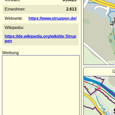
Einwohner:
2.613
Webseite:
https://www.struppen.de/
Wikipedia:
https://de.wikipedia.org/wiki/de:Strup
pen
Werbung
Ü