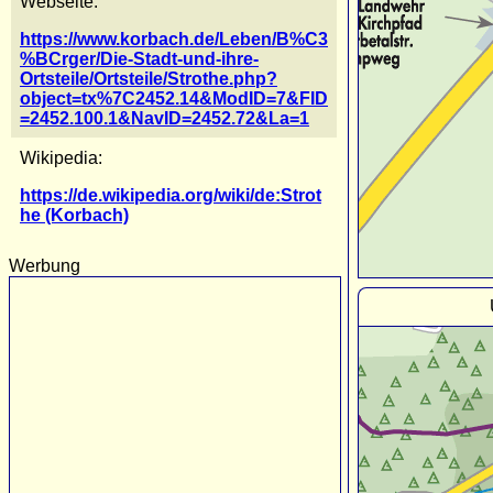
Webseite:
https://www.korbach.de/Leben/B%C3
%BCrger/Die-Stadt-und-ihre-
Ortsteile/Ortsteile/Strothe.php?
object=tx%7C2452.14&ModID=7&FID
=2452.100.1&NavID=2452.72&La=1
Wikipedia:
https://de.wikipedia.org/wiki/de:Strot
he (Korbach)
Werbung