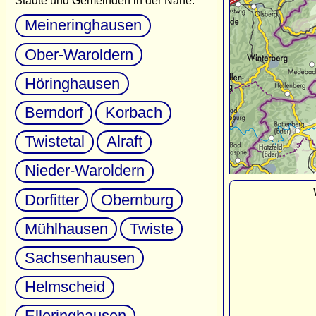
Städte und Gemeinden in der Nähe:
Meineringhausen
Ober-Waroldern
Höringhausen
Berndorf
Korbach
Twistetal
Alraft
Nieder-Waroldern
Dorfitter
Obernburg
Mühlhausen
Twiste
Sachsenhausen
Helmscheid
Elleringhausen