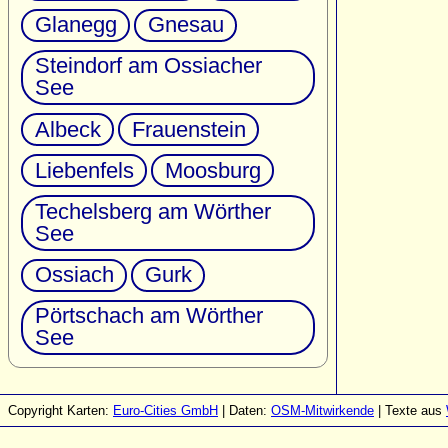
Glanegg
Gnesau
Steindorf am Ossiacher
See
Albeck
Frauenstein
Liebenfels
Moosburg
Techelsberg am Wörther
See
Ossiach
Gurk
Pörtschach am Wörther
See
Copyright Karten:
Euro-Cities GmbH
| Daten:
OSM-Mitwirkende
| Texte aus