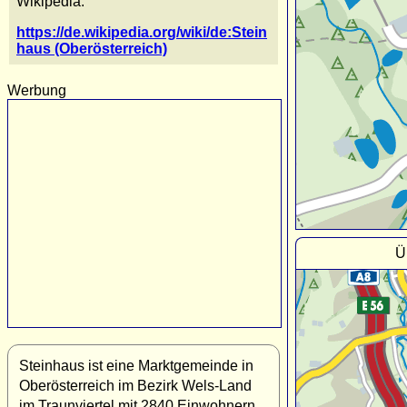
Wikipedia:
https://de.wikipedia.org/wiki/de:Stein
haus (Oberösterreich)
Werbung
Ü
Steinhaus ist eine Marktgemeinde in
Oberösterreich im Bezirk Wels-Land
im Traunviertel mit 2840 Einwohnern