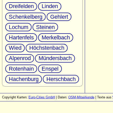
Dreifelden
Linden
Schenkelberg
Gehlert
Lochum
Steinen
Hartenfels
Merkelbach
Wied
Höchstenbach
Alpenrod
Mündersbach
Rotenhain
Enspel
Hachenburg
Herschbach
Copyright Karten:
Euro-Cities GmbH
| Daten:
OSM-Mitwirkende
| Texte aus