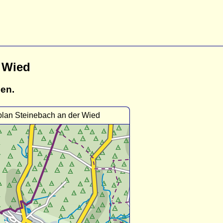
 Wied
gen.
plan Steinebach an der Wied