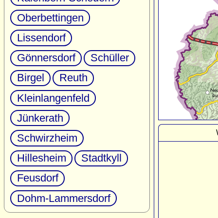
Oberbettingen
Lissendorf
Gönnersdorf
Schüller
Birgel
Reuth
Kleinlangenfeld
Jünkerath
Schwirzheim
Hillesheim
Stadtkyll
Feusdorf
Dohm-Lammersdorf