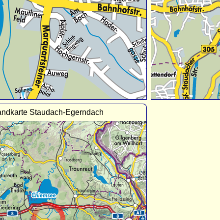
andkarte Staudach-Egerndach