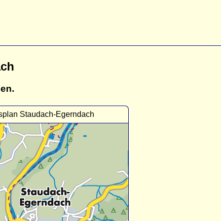
ach
gen.
tsplan Staudach-Egerndach