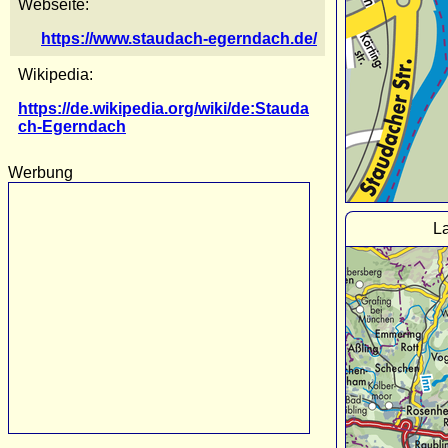
Webseite:
https://www.staudach-egerndach.de/
Wikipedia:
https://de.wikipedia.org/wiki/de:Stauda
ch-Egerndach
Werbung
L