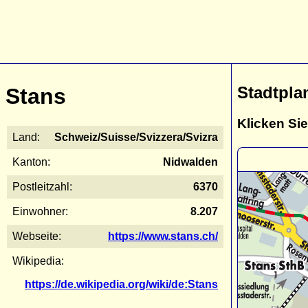
Stadtpla
Stans
Klicken Sie
Land:
Schweiz/Suisse/Svizzera/Svizra
Kanton:
Nidwalden
Postleitzahl:
6370
Einwohner:
8.207
Webseite:
https://www.stans.ch/
Wikipedia:
https://de.wikipedia.org/wiki/de:Stans