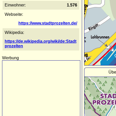
Einwohner:
1.576
Webseite:
https://www.stadtprozelten.de/
Wikipedia:
https://de.wikipedia.org/wiki/de:Stadt
prozelten
Werbung
Übe