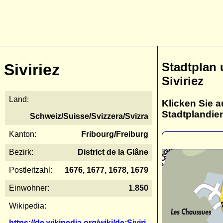
Stadtplan
Siviriez
Siviriez
Land:
Klicken Sie a
Stadtplandie
Schweiz/Suisse/Svizzera/Svizra
Kanton:
Fribourg/Freiburg
Bezirk:
District de la Glâne
Postleitzahl:
1676, 1677, 1678, 1679
Einwohner:
1.850
Wikipedia:
https://de.wikipedia.org/wiki/de:Siviri