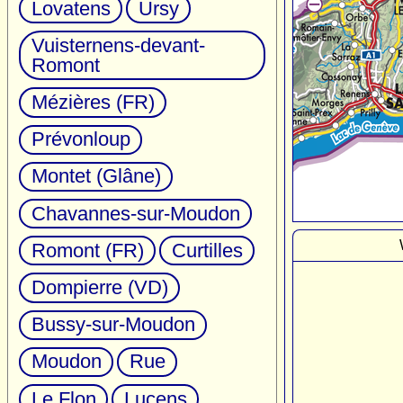
Lovatens
Ursy
Vuisternens-devant-
Romont
Mézières (FR)
Prévonloup
Montet (Glâne)
Chavannes-sur-Moudon
Romont (FR)
Curtilles
Dompierre (VD)
Bussy-sur-Moudon
Moudon
Rue
Le Flon
Lucens