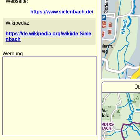
Webseite:
https://www.sielenbach.de/
Wikipedia:
https://de.wikipedia.org/wiki/de:Siele
nbach
Werbung
Üb