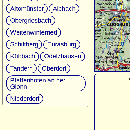
Altomünster
Aichach
Obergriesbach
Weitenwinterried
Schiltberg
Eurasburg
Kühbach
Odelzhausen
Tandern
Oberdorf
Pfaffenhofen an der
Glonn
Niederdorf