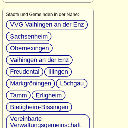
Städte und Gemeinden in der Nähe:
VVG Vaihingen an der Enz
Sachsenheim
Oberriexingen
Vaihingen an der Enz
Freudental
Illingen
Markgröningen
Löchgau
Tamm
Erligheim
Bietigheim-Bissingen
Vereinbarte
Verwaltungsgemeinschaft