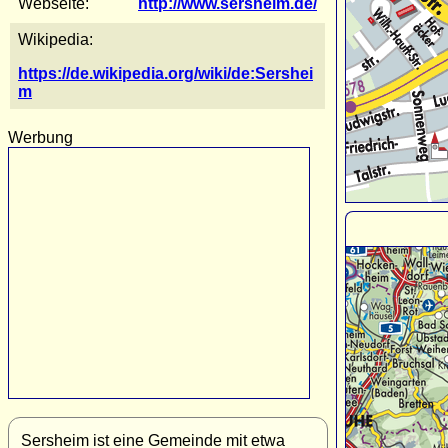
Webseite:
http://www.sersheim.de/
Wikipedia:
https://de.wikipedia.org/wiki/de:Sershei
m
Werbung
Sersheim ist eine Gemeinde mit etwa