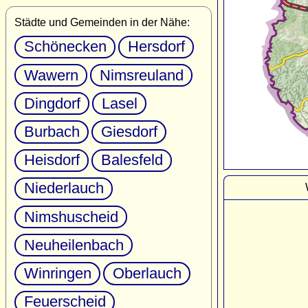
Städte und Gemeinden in der Nähe:
Schönecken
Hersdorf
Wawern
Nimsreuland
Dingdorf
Lasel
Burbach
Giesdorf
Heisdorf
Balesfeld
Niederlauch
Nimshuscheid
Neuheilenbach
Winringen
Oberlauch
Feuerscheid