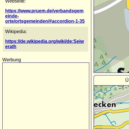
Webseite:
https://www.pruem.de/verbandsgem
einde-
orte/ortsgemeinden/#accordion-1-35
Wikipedia:
https://de.wikipedia.org/wiki/de:Seiw
erath
Werbung
Ü