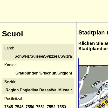
Stadtplan
Scuol
Klicken Sie a
Stadtplandie
Land:
Schweiz/Suisse/Svizzera/Svizra
Kanton:
Graubünden/Grischun/Grigioni
Bezirk:
Region Engiadina Bassa/Val Müstair
Postleitzahl:
7545, 7546, 7550, 7551, 7552, 7553,