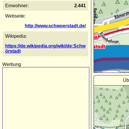
Einwohner:
2.441
Webseite:
http://www.schwoerstadt.de/
Wikipedia:
https://de.wikipedia.org/wiki/de:Schw
örstadt
Werbung
Üb