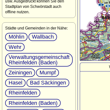
usw. Ausgedruckt können Sie den
Stadtplan von Schwörstadt auch
offline nutzen.
Städte und Gemeinden in der Nähe:
Möhlin
Wallbach
Wehr
Verwaltungsgemeinschaft
Rheinfelden (Baden)
Zeiningen
Mumpf
Hasel
Bad Säckingen
Rheinfelden
Rheinfelden (Baden)