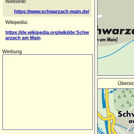
Webseite:
https://www.schwarzach-main.de/
Wikipedia:
https://de.wikipedia.org/wiki/de:Schw
arzach am Main
Werbung
Übersi