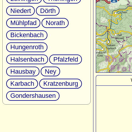
Niedert
Dörth
Mühlpfad
Norath
Bickenbach
Hungenroth
Halsenbach
Pfalzfeld
Hausbay
Ney
Karbach
Kratzenburg
Gondershausen