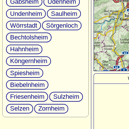
Gabsheim
Udenheim
Undenheim
Saulheim
Wörrstadt
Sörgenloch
Bechtolsheim
Hahnheim
Köngernheim
Spiesheim
Biebelnheim
Friesenheim
Sulzheim
Selzen
Zornheim