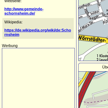
Webseite:
http://www.gemeinde-
schornsheim.de/
Wikipedia:
https://de.wikipedia.org/wiki/de:Scho
rnsheim
Werbung
Übe