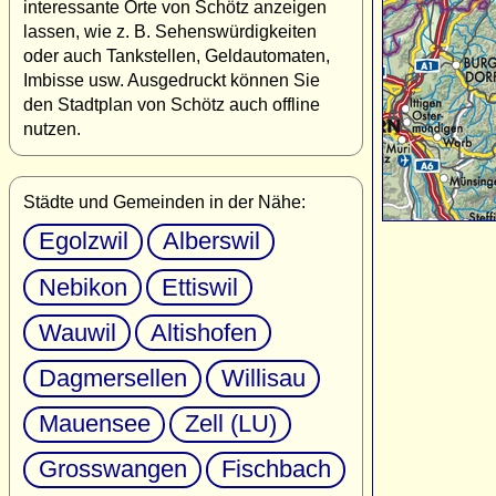
interessante Orte von Schötz anzeigen
lassen, wie z. B. Sehenswürdigkeiten
oder auch Tankstellen, Geldautomaten,
Imbisse usw. Ausgedruckt können Sie
den Stadtplan von Schötz auch offline
nutzen.
Städte und Gemeinden in der Nähe:
Egolzwil
Alberswil
Nebikon
Ettiswil
Wauwil
Altishofen
Dagmersellen
Willisau
Mauensee
Zell (LU)
Grosswangen
Fischbach