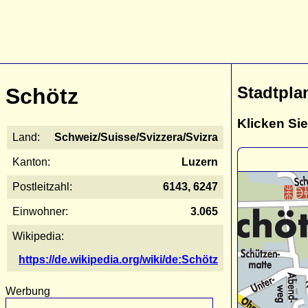
Stadtpla
Schötz
Klicken Sie
Land:
Schweiz/Suisse/Svizzera/Svizra
Kanton:
Luzern
Postleitzahl:
6143, 6247
Einwohner:
3.065
Wikipedia:
https://de.wikipedia.org/wiki/de:Schötz
Werbung