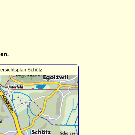
gen.
ersichtsplan Schötz