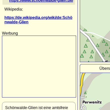
https://www.schoenwalde-glien.de/
Wikipedia:
https://de.wikipedia.org/wiki/de:Schö
nwalde-Glien
Werbung
Übers
Schönwalde-Glien ist eine amtsfreie