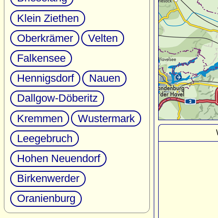
Klein Ziethen
Oberkrämer
Velten
Falkensee
Hennigsdorf
Nauen
Dallgow-Döberitz
Kremmen
Wustermark
Leegebruch
Hohen Neuendorf
Birkenwerder
Oranienburg