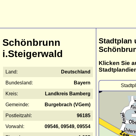
Stadtplan
Schönbrunn
Schönbrun
i.Steigerwald
Klicken Sie a
Stadtplandie
Land:
Deutschland
Bundesland:
Bayern
Stadtp
Kreis:
Landkreis Bamberg
Gemeinde:
Burgebrach (VGem)
Postleitzahl:
96185
Vorwahl:
09546, 09549, 09554