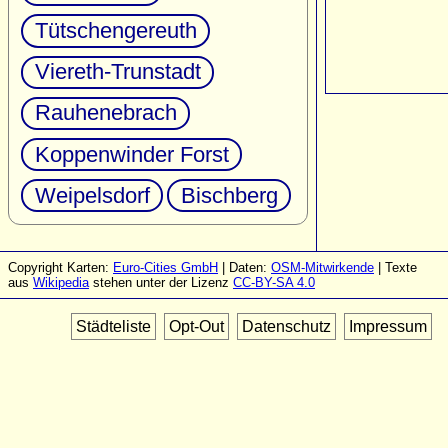
Tütschengereuth
Viereth-Trunstadt
Rauhenebrach
Koppenwinder Forst
Weipelsdorf
Bischberg
Copyright Karten:
Euro-Cities GmbH
| Daten:
OSM-Mitwirkende
| Texte
aus
Wikipedia
stehen unter der Lizenz
CC-BY-SA 4.0
Städteliste
Opt-Out
Datenschutz
Impressum