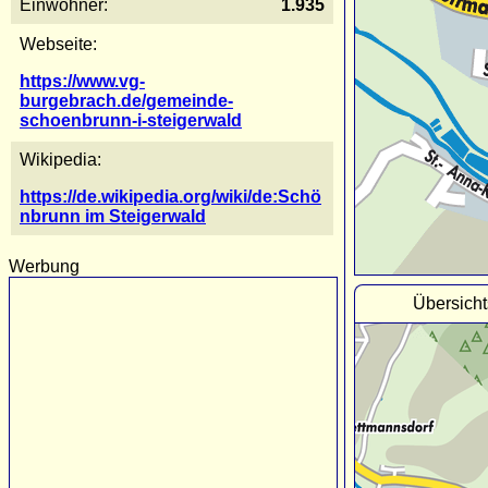
Einwohner:
1.935
Webseite:
https://www.vg-
burgebrach.de/gemeinde-
schoenbrunn-i-steigerwald
Wikipedia:
https://de.wikipedia.org/wiki/de:Schö
nbrunn im Steigerwald
Werbung
Übersicht