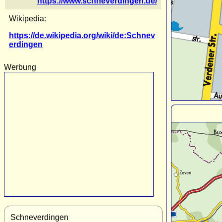
https://www.schneverdingen.de/
Wikipedia:
https://de.wikipedia.org/wiki/de:Schnev
erdingen
Werbung
Schneverdingen