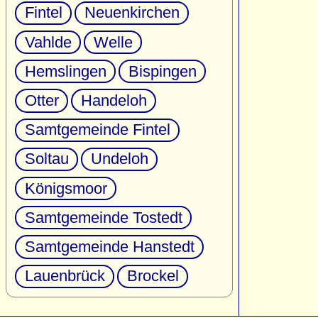
Fintel
Neuenkirchen
Vahlde
Welle
Hemslingen
Bispingen
Otter
Handeloh
Samtgemeinde Fintel
Soltau
Undeloh
Königsmoor
Samtgemeinde Tostedt
Samtgemeinde Hanstedt
Lauenbrück
Brockel