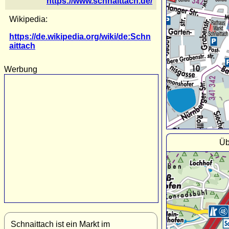
https://www.schnaittach.de/
Wikipedia:
https://de.wikipedia.org/wiki/de:Schn
aittach
Werbung
Üb
Schnaittach ist ein Markt im