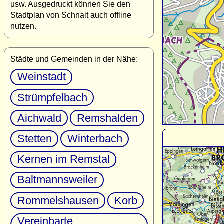
usw. Ausgedruckt können Sie den
Stadtplan von Schnait auch offline
nutzen.
Städte und Gemeinden in der Nähe:
Weinstadt
Strümpfelbach
Aichwald
Remshalden
Stetten
Winterbach
Kernen im Remstal
Baltmannsweiler
Rommelshausen
Korb
Vereinbarte