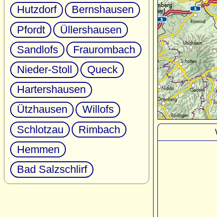
Hutzdorf
Bernshausen
Pfordt
Üllershausen
Sandlofs
Fraurombach
Nieder-Stoll
Queck
Hartershausen
Ützhausen
Willofs
Schlotzau
Rimbach
Hemmen
Bad Salzschlirf