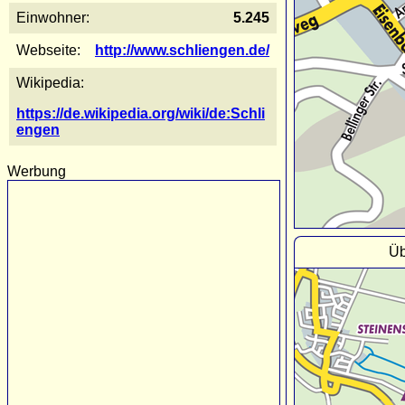
Einwohner:
5.245
Webseite:
http://www.schliengen.de/
Wikipedia:
https://de.wikipedia.org/wiki/de:Schli
engen
Werbung
Üb