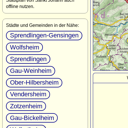
Stadtplan von Sankt Johann auch
offline nutzen.
Städte und Gemeinden in der Nähe:
Sprendlingen-Gensingen
Wolfsheim
Sprendlingen
Gau-Weinheim
Ober-Hilbersheim
Vendersheim
Zotzenheim
Gau-Bickelheim