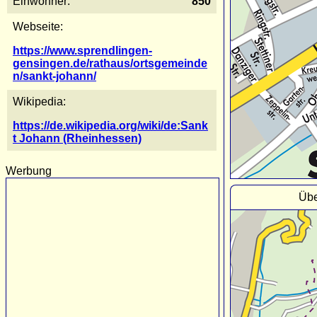
Einwohner:
850
Webseite:
https://www.sprendlingen-
gensingen.de/rathaus/ortsgemeinde
n/sankt-johann/
Wikipedia:
https://de.wikipedia.org/wiki/de:Sank
t Johann (Rheinhessen)
Werbung
Übe