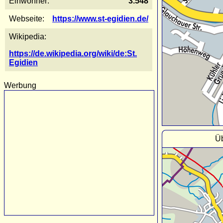
Einwohner:
3.548
Webseite:
https://www.st-egidien.de/
Wikipedia:
https://de.wikipedia.org/wiki/de:St.
Egidien
Werbung
Üb