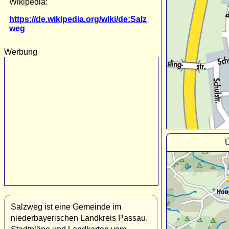
Wikipedia:
https://de.wikipedia.org/wiki/de:Salz
weg
Werbung
Ü
Salzweg ist eine Gemeinde im
niederbayerischen Landkreis Passau.