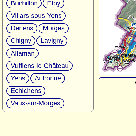
Buchillon
Etoy
Villars-sous-Yens
Denens
Morges
Chigny
Lavigny
Allaman
Vufflens-le-Château
Yens
Aubonne
Echichens
Vaux-sur-Morges