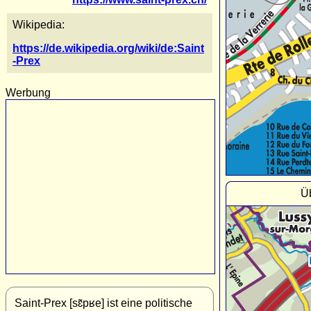
Wikipedia:
https://de.wikipedia.org/wiki/de:Saint
-Prex
Werbung
Üb
Saint-Prex [sɛ̃pʁe] ist eine politische