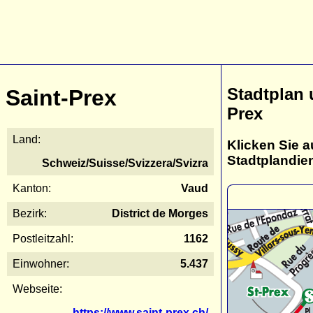
Stadtplan 
Saint-Prex
Prex
Land:
Klicken Sie a
Stadtplandie
Schweiz/Suisse/Svizzera/Svizra
Kanton:
Vaud
Bezirk:
District de Morges
Postleitzahl:
1162
Einwohner:
5.437
Webseite:
https://www.saint-prex.ch/