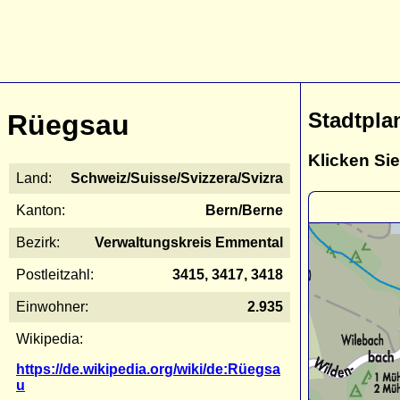
Stadtpla
Rüegsau
Klicken Sie
Land:
Schweiz/Suisse/Svizzera/Svizra
Kanton:
Bern/Berne
Bezirk:
Verwaltungskreis Emmental
Postleitzahl:
3415, 3417, 3418
Einwohner:
2.935
Wikipedia:
https://de.wikipedia.org/wiki/de:Rüegsa
u