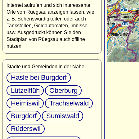
Internet aufrufen und sich interessante
Orte von Rüegsau anzeigen lassen, wie
z. B. Sehenswürdigkeiten oder auch
Tankstellen, Geldautomaten, Imbisse
usw. Ausgedruckt können Sie den
Stadtplan von Rüegsau auch offline
nutzen.
Städte und Gemeinden in der Nähe:
Hasle bei Burgdorf
Lützelflüh
Oberburg
Heimiswil
Trachselwald
Burgdorf
Sumiswald
Rüderswil