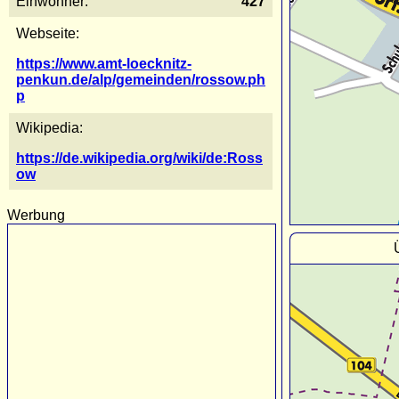
Einwohner:
427
Webseite:
https://www.amt-loecknitz-
penkun.de/alp/gemeinden/rossow.ph
p
Wikipedia:
https://de.wikipedia.org/wiki/de:Ross
ow
Werbung