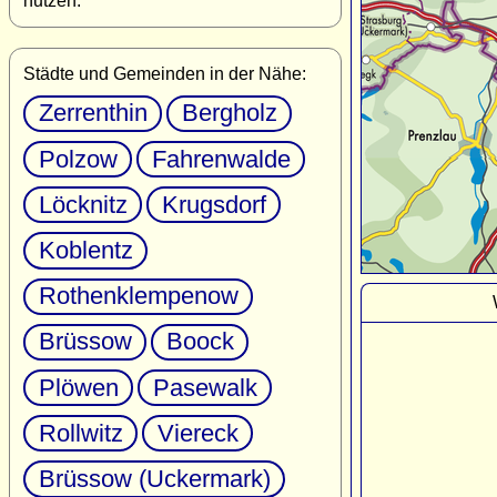
nutzen.
Städte und Gemeinden in der Nähe:
Zerrenthin
Bergholz
Polzow
Fahrenwalde
Löcknitz
Krugsdorf
Koblentz
Rothenklempenow
Brüssow
Boock
Plöwen
Pasewalk
Rollwitz
Viereck
Brüssow (Uckermark)