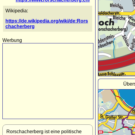
Wikipedia:
https://de.wikipedia.org/wiki/de:Rors
chacherberg
Werbung
Übers
Rorschacherberg ist eine politische