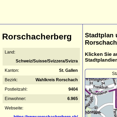
Stadtplan
Rorschacherberg
Rorschach
Land:
Klicken Sie a
Stadtplandie
Schweiz/Suisse/Svizzera/Svizra
Kanton:
St. Gallen
St
Bezirk:
Wahlkreis Rorschach
Postleitzahl:
9404
Einwohner:
6.965
Webseite:
https://www.rorschacherberg.ch/