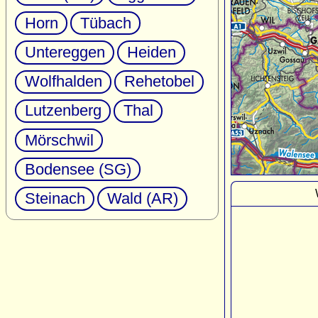
Horn
Tübach
Untereggen
Heiden
Wolfhalden
Rehetobel
Lutzenberg
Thal
Mörschwil
Bodensee (SG)
Steinach
Wald (AR)