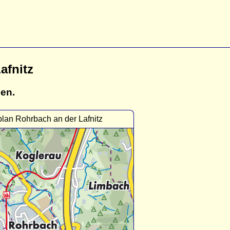
afnitz
gen.
plan Rohrbach an der Lafnitz