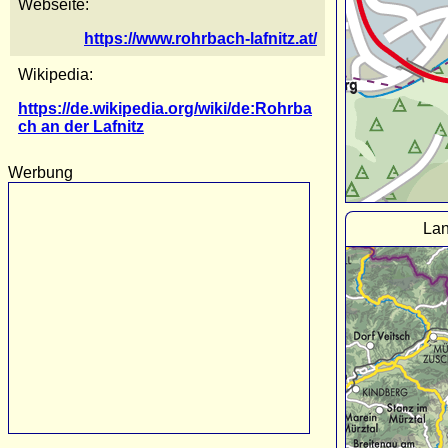
Webseite:
https://www.rohrbach-lafnitz.at/
Wikipedia:
https://de.wikipedia.org/wiki/de:Rohrba
ch an der Lafnitz
Werbung
Lan