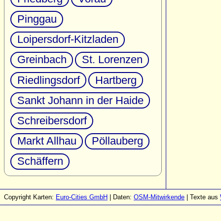
Pinggau
Loipersdorf-Kitzladen
Greinbach
St. Lorenzen
Riedlingsdorf
Hartberg
Sankt Johann in der Haide
Schreibersdorf
Markt Allhau
Pöllauberg
Schäffern
Copyright Karten:
Euro-Cities GmbH
| Daten:
OSM-Mitwirkende
| Texte aus