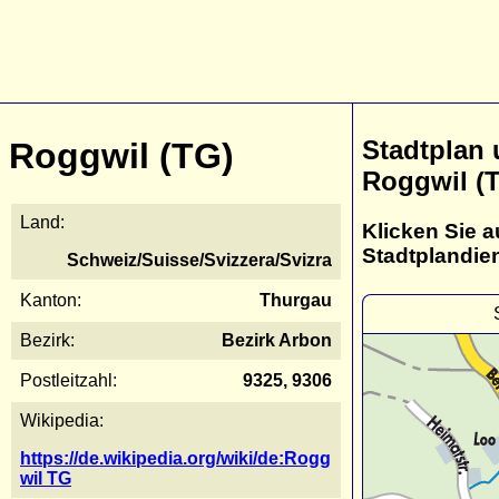
Stadtplan
Roggwil (TG)
Roggwil (
Land:
Klicken Sie a
Stadtplandie
Schweiz/Suisse/Svizzera/Svizra
Kanton:
Thurgau
Bezirk:
Bezirk Arbon
Postleitzahl:
9325, 9306
Wikipedia:
https://de.wikipedia.org/wiki/de:Rogg
wil TG