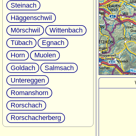
Steinach
Häggenschwil
Mörschwil
Wittenbach
Tübach
Egnach
Horn
Muolen
Goldach
Salmsach
Untereggen
Romanshorn
Rorschach
Rorschacherberg