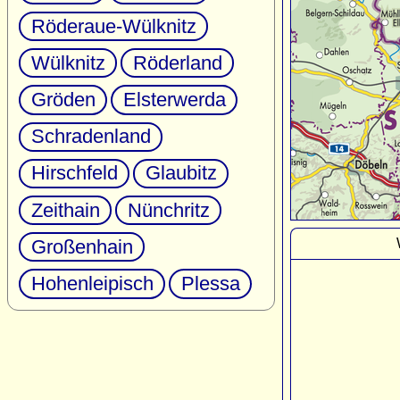
Röderaue-Wülknitz
Wülknitz
Röderland
Gröden
Elsterwerda
Schradenland
Hirschfeld
Glaubitz
Zeithain
Nünchritz
Großenhain
Hohenleipisch
Plessa