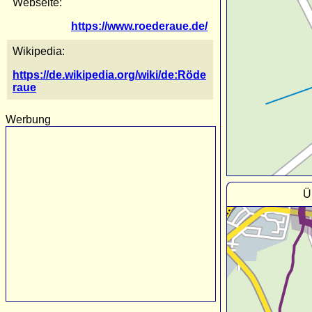
Webseite:
https://www.roederaue.de/
Wikipedia:
https://de.wikipedia.org/wiki/de:Röde
raue
Werbung
Ü