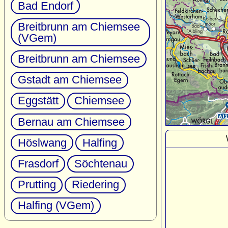
Bad Endorf
Breitbrunn am Chiemsee
(VGem)
Breitbrunn am Chiemsee
Gstadt am Chiemsee
Eggstätt
Chiemsee
Bernau am Chiemsee
Höslwang
Halfing
Frasdorf
Söchtenau
Prutting
Riedering
Halfing (VGem)