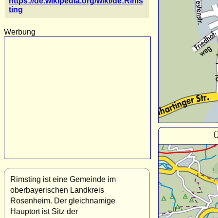
https://de.wikipedia.org/wiki/de:Rims
ting
Werbung
Ü
Rimsting ist eine Gemeinde im
oberbayerischen Landkreis
Rosenheim. Der gleichnamige
Hauptort ist Sitz der